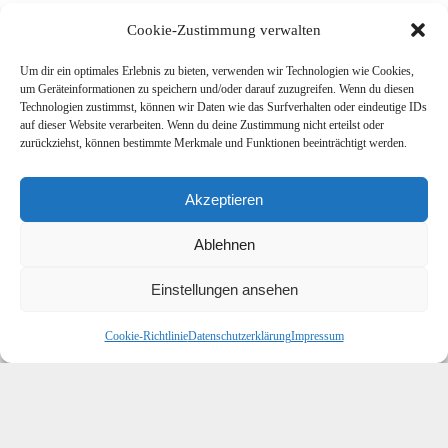
Wohin deine Daten gesendet werden
Cookie-Zustimmung verwalten
Um dir ein optimales Erlebnis zu bieten, verwenden wir Technologien wie Cookies,
Besucher-Kommentare könnten von einem automatisierten Dienst
um Geräteinformationen zu speichern und/oder darauf zuzugreifen. Wenn du diesen
zur Spam-Erkennung untersucht werden.
Technologien zustimmst, können wir Daten wie das Surfverhalten oder eindeutige IDs
auf dieser Website verarbeiten. Wenn du deine Zustimmung nicht erteilst oder
zurückziehst, können bestimmte Merkmale und Funktionen beeinträchtigt werden.
Akzeptieren
Ablehnen
Einstellungen ansehen
Cookie-Richtlinie
Datenschutzerklärung
Impressum
Direkt über Paypal
Datenschutzerklärung
Cookie-Richtlinie (EU)
Impressum