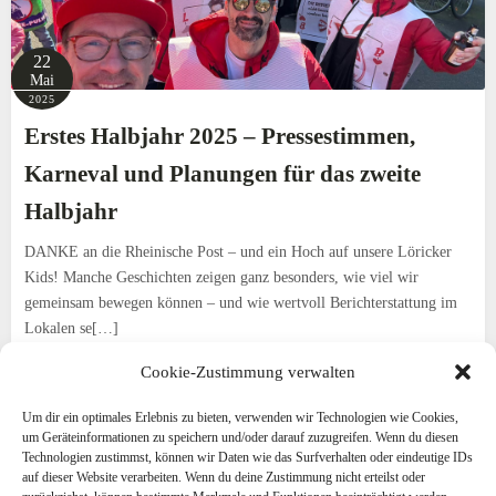
22
Mai
2025
Erstes Halbjahr 2025 – Pressestimmen,
Karneval und Planungen für das zweite
Halbjahr
DANKE an die Rheinische Post – und ein Hoch auf unsere Löricker
Kids! Manche Geschichten zeigen ganz besonders, wie viel wir
gemeinsam bewegen können – und wie wertvoll Berichterstattung im
Lokalen se[…]
Cookie-Zustimmung verwalten
weiterlesen
Um dir ein optimales Erlebnis zu bieten, verwenden wir Technologien wie Cookies,
um Geräteinformationen zu speichern und/oder darauf zuzugreifen. Wenn du diesen
Technologien zustimmst, können wir Daten wie das Surfverhalten oder eindeutige IDs
S
1
2
3
>
auf dieser Website verarbeiten. Wenn du deine Zustimmung nicht erteilst oder